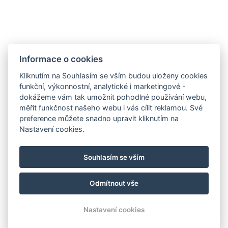
Informace o cookies
Kliknutím na Souhlasím se vším budou uloženy cookies
funkční, výkonnostní, analytické i marketingové -
dokážeme vám tak umožnit pohodlné používání webu,
Golden Key apartments
měřit funkčnost našeho webu i vás cílit reklamou. Své
5. května 33/18,
preference můžete snadno upravit kliknutím na
46001 Liberec
Nastavení cookies.
E-mail:
pecenal@gmail.com
Souhlasím se vším
Telefon:
+420 603 382 450
Odmítnout vše
© Copyright 2026 | Všechna práva vyhrazena
Nastavení cookies