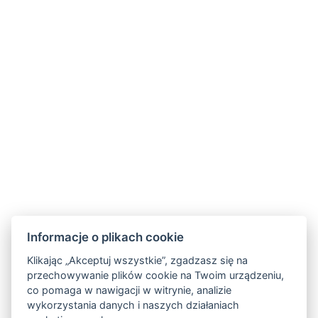
POWRÓT DO POKOI
Informacje o plikach cookie
Klikając „Akceptuj wszystkie”, zgadzasz się na
przechowywanie plików cookie na Twoim urządzeniu,
Golden Key apartments
co pomaga w nawigacji w witrynie, analizie
5. května 33/18,
wykorzystania danych i naszych działaniach